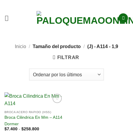
Inicio
/
Tamaño del producto
/
(J) - A114 - 1,9
FILTRAR
Añadir
BROCA ACERO RAPIDO (HSS)
a la
Broca Cilindrica En Mm – A114
lista
de
Dormer
deseos
$
7.400
-
$
258.800