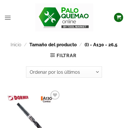
Inicio
/
Tamaño del producto
/
(I) - A130 - 26,5
FILTRAR
Añadir
a la
lista
de
deseos