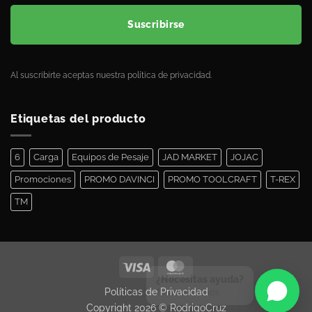
Suscribirse
Al suscribirte aceptas nuestra política de privacidad.
Etiquetas del producto
6
Carga
Equipos de Pesaje
JAD MARKET
JOJAC
Promociones
PROMO DAVINCI
PROMO TOOLCRAFT
T-REX
TM
¿Necesitas ayuda?
Políticas de Privacidad
Te asesoramos
Copyright 2026 ©
RodrigoCruz