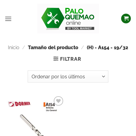
Inicio
/
Tamaño del producto
/
(H) - A154 - 19/32
FILTRAR
Añadir
a la
lista
de
deseos