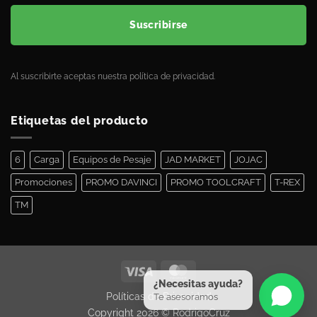
Suscribirse
Al suscribirte aceptas nuestra política de privacidad.
Etiquetas del producto
6
Carga
Equipos de Pesaje
JAD MARKET
JOJAC
Promociones
PROMO DAVINCI
PROMO TOOLCRAFT
T-REX
TM
¿Necesitas ayuda?
Políticas de Privacidad
Te asesoramos
Copyright 2026 ©
RodrigoCruz