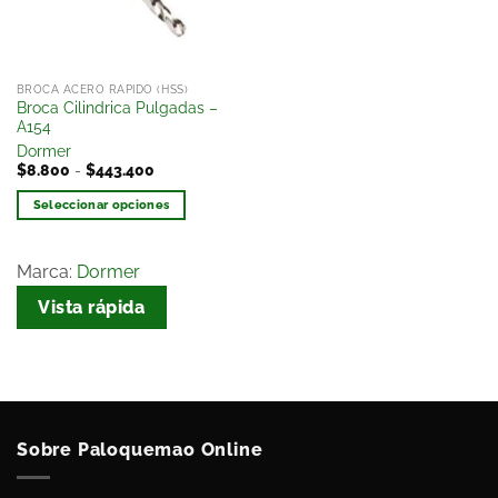
BROCA ACERO RAPIDO (HSS)
Broca Cilindrica Pulgadas –
A154
Dormer
$
8.800
-
$
443.400
Seleccionar opciones
Marca:
Dormer
Vista rápida
Sobre Paloquemao Online