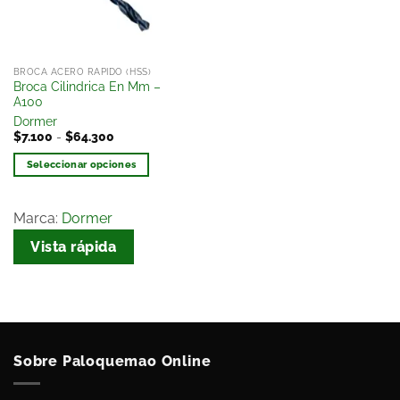
BROCA ACERO RAPIDO (HSS)
Broca Cilindrica En Mm –
A100
Dormer
$
7.100
-
$
64.300
Seleccionar opciones
Marca:
Dormer
Vista rápida
Sobre Paloquemao Online