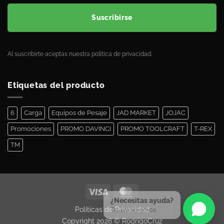
Suscribirse
Al suscribirte aceptas nuestra política de privacidad.
Etiquetas del producto
6
Carga
Equipos de Pesaje
JAD MARKET
JOJAC
Promociones
PROMO DAVINCI
PROMO TOOLCRAFT
T-REX
TM
¿Necesitas ayuda?
Políticas de Privacidad
Te asesoramos
Copyright 2026 ©
RodrigoCruz