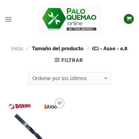
Inicio
/
Tamaño del producto
/
(C) - A100 - 0,8
FILTRAR
Añadir
a la
lista
de
deseos