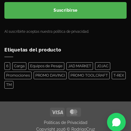
Suscribirse
Al suscribirte aceptas nuestra política de privacidad.
Etiquetas del producto
6
Carga
Equipos de Pesaje
JAD MARKET
JOJAC
Promociones
PROMO DAVINCI
PROMO TOOLCRAFT
T-REX
TM
Políticas de Privacidad
Copyright 2026 ©
RodrigoCruz