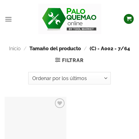
Inicio
/
Tamaño del producto
/
(C) - A002 - 7/64
FILTRAR
Añadir
a la
lista
de
deseos