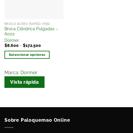
BROCA ACERO RAPIDO (HSS)
Broca Cilindrica Pulgadas –
A002
Dormer
$
8.600
-
$
172.500
Seleccionar opciones
Marca:
Dormer
Vista rápida
Sobre Paloquemao Online