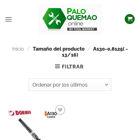
Inicio
/
Tamaño del producto
/
A130-0,8125( -
13/16)
FILTRAR
Añadir
a la
lista
de