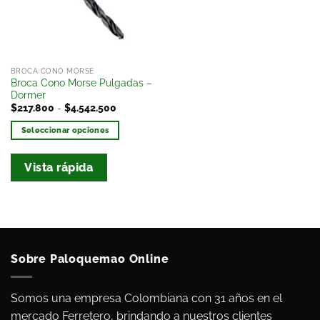
deseos
BROCA CONO MORSE
Broca Cono Morse Pulgadas –
Dormer
$
217.800
-
$
4.542.500
Seleccionar opciones
Vista rápida
Sobre Paloquemao Online
Somos una empresa Colombiana con 31 años en el
mercado Ferretero, brindando a nuestros clientes