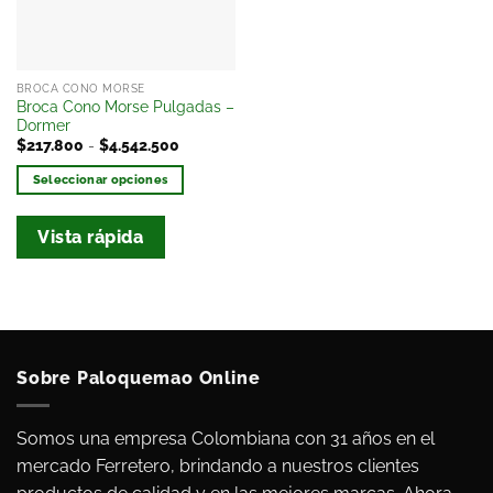
BROCA CONO MORSE
Broca Cono Morse Pulgadas –
Dormer
$
217.800
-
$
4.542.500
Seleccionar opciones
Vista rápida
Sobre Paloquemao Online
Somos una empresa Colombiana con 31 años en el
mercado Ferretero, brindando a nuestros clientes