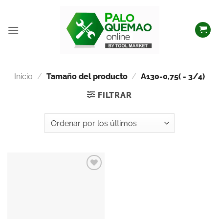
Inicio
/
Tamaño del producto
/
A130-0,75( - 3/4)
FILTRAR
Añadir
a la
lista
de
deseos