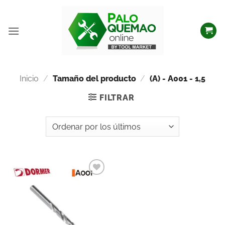
Inicio
/
Tamaño del producto
/
(A) - A001 - 1,5
FILTRAR
Añadir
a la
lista
de
deseos