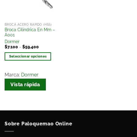
BROCA ACERO RAPIDO (HSS)
Broca Cilindrica En Mm –
A001
Dormer
$
7.100
-
$
59.400
Seleccionar opciones
Marca:
Dormer
Vista rápida
Sobre Paloquemao Online