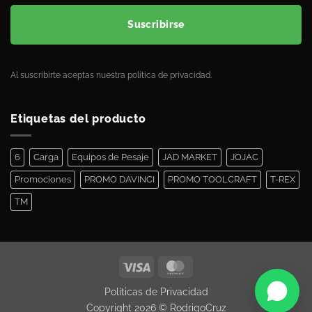
Suscribirse
Al suscribirte aceptas nuestra política de privacidad.
Etiquetas del producto
6
Carga
Equipos de Pesaje
JAD MARKET
JOJAC
Promociones
PROMO DAVINCI
PROMO TOOLCRAFT
T-REX
TM
Políticas de Privacidad
Copyright 2026 ©
RodrigoCruz