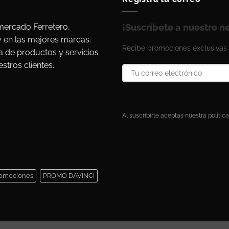
ercado Ferretero,
¡Suscríbete a nuestro n
y en las mejores marcas.
Recibe promociones exclusivas 
a de productos y servicios
stros clientes.
Al suscribirte aceptas nuestra política
omociones
PROMO DAVINCI