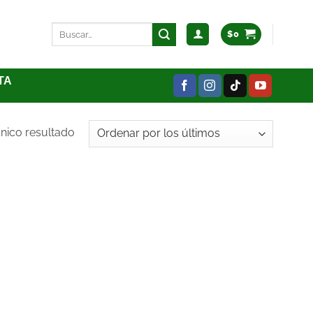
$
0
TA
nico resultado