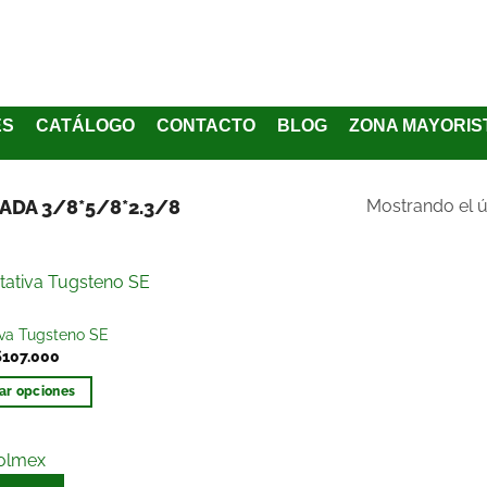
ES
CATÁLOGO
CONTACTO
BLOG
ZONA MAYORIS
ADA 3/8*5/8*2.3/8
Mostrando el ú
Añadir
iva Tugsteno SE
a la
$
107.000
lista
de
ar opciones
deseos
olmex