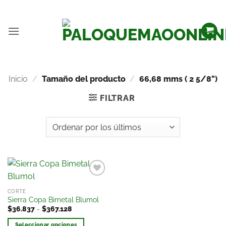
Inicio
/
Tamaño del producto
/
66,68 mms ( 2 5/8")
FILTRAR
Añadir
CORTE
a la
Sierra Copa Bimetal Blumol
lista
$
36.837
-
$
367.128
de
deseos
Seleccionar opciones