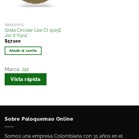
ABRASIVOS
Grata Circular Lisa Ct 1505E
Jaz 6″X3/4″
$
57.100
Añadir al carrito
Marca:
Jaz
Vista rápida
Sobre Paloquemao Online
Somos una empresa Colombiana con 31 años en el