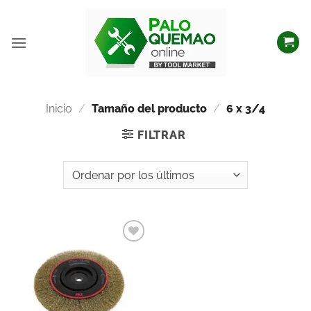
Inicio
/
Tamaño del producto
/
6 x 3/4
FILTRAR
Añadir
a la
lista
de
deseos