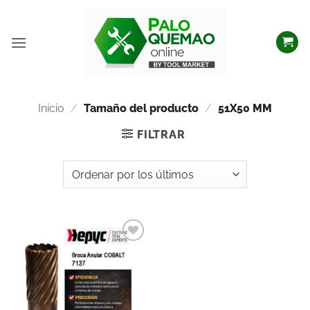
Inicio
/
Tamaño del producto
/
51X50 MM
FILTRAR
Añadir
a la
lista
de
deseos