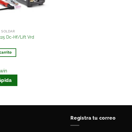
A SOLDAR
 225 Dc-Hf/Lift Vrd
carrito
lwin
ápida
Registra tu correo