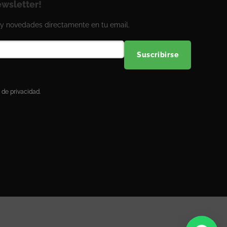
ewsletter!
y novedades directamente en tu email.
Suscribirse
 de privacidad.
¿Necesitas ayuda?