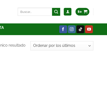
$
0
TA
nico resultado