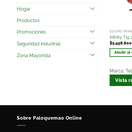
Hogar
Productos
Promociones
EQUIPO PAR
Infinity Tig
$
5.458.800
Seguridad industrial
Añadir al 
Zona Mayorista
Marca:
Te
Vista r
Sobre Paloquemao Online