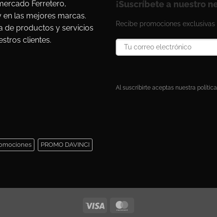
ercado Ferretero,
¡Suscríbete a nuestro n
y en las mejores marcas.
Recibe promociones exclusivas 
a de productos y servicios
stros clientes.
Al suscribirte aceptas nuestra política
omociones
PROMO DAVINCI