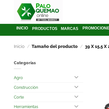
INICIO
PROMOCION
PRODUCTOS
MARCAS
Inicio
/
Tamaño del producto
/
39 X 15,5 X
Categorías
Agro
Construcción
Corte
Herramientas