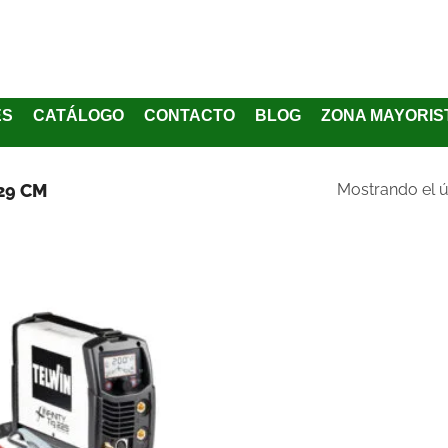
ES
CATÁLOGO
CONTACTO
BLOG
ZONA MAYORIS
 29 CM
Mostrando el ú
Añadir
a la
lista
de
deseos