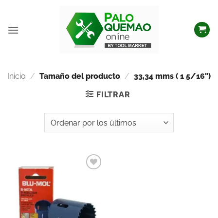
Inicio
/
Tamaño del producto
/
33,34 mms ( 1 5/16")
FILTRAR
Añadir
a la
lista
de
deseos