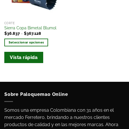
CORTE
Sierra Copa Bimetal Blumol
$
36.837
-
$
367.128
Seleccionar opciones
Vista rápida
Sobre Paloquemao Online
Somos una empresa Colombiana con 31 años en el
mercado Ferretero, brindando a nuestros clientes
productos de calidad y en las mejores marcas. Ahora