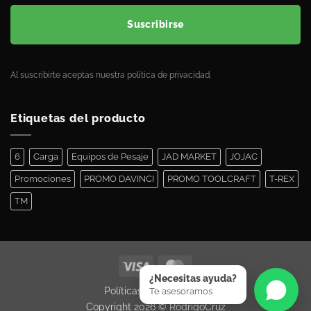
Suscribirse
Al suscribirte aceptas nuestra política de privacidad.
Etiquetas del producto
6
Carga
Equipos de Pesaje
JAD MARKET
JOJAC
Promociones
PROMO DAVINCI
PROMO TOOLCRAFT
T-REX
TM
¿Necesitas ayuda?
Políticas de Privacidad
Te asesoramos
Copyright 2026 ©
RodrigoCruz