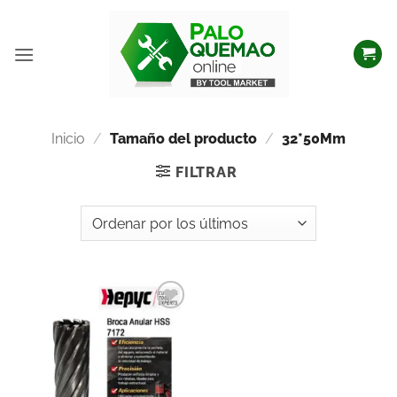
Inicio
/
Tamaño del producto
/
32*50Mm
FILTRAR
Añadir
a la
lista
de
deseos