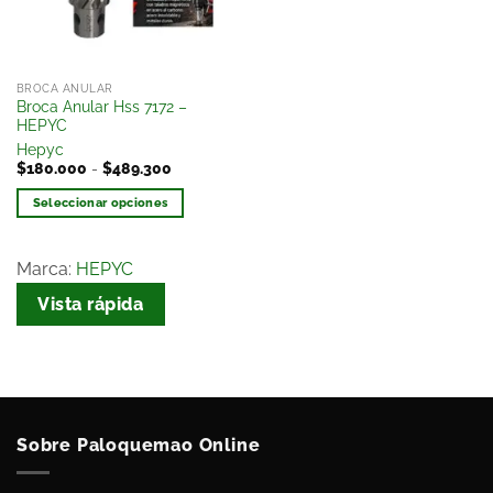
BROCA ANULAR
Broca Anular Hss 7172 –
HEPYC
Hepyc
$
180.000
-
$
489.300
Seleccionar opciones
Marca:
HEPYC
Vista rápida
Sobre Paloquemao Online