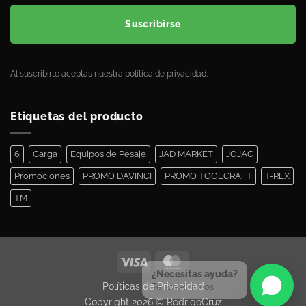
Suscribirse
Al suscribirte aceptas nuestra política de privacidad.
Etiquetas del producto
6
Carga
Equipos de Pesaje
JAD MARKET
JOJAC
Promociones
PROMO DAVINCI
PROMO TOOLCRAFT
T-REX
TM
¿Necesitas ayuda?
Políticas de Privacidad
Te asesoramos
Copyright 2026 ©
RodrigoCruz