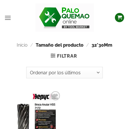
Inicio
/
Tamaño del producto
/
32*30Mm
FILTRAR
Añadir
a la
lista
de
deseos