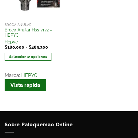
BROCA ANULAR
Broca Anular Hss 7172 –
HEPYC
Hepyc
$
180.000
-
$
489.300
Seleccionar opciones
Marca:
HEPYC
Vista rápida
Sobre Paloquemao Online