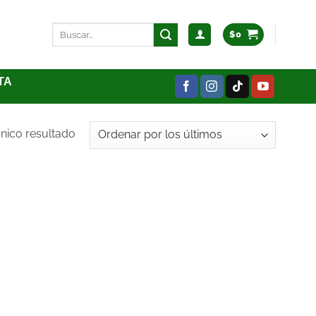
$
0
TA
nico resultado