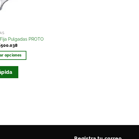
AS
 Fija Pulgadas PROTO
$
500.038
ar opciones
ápida
Registra tu correo