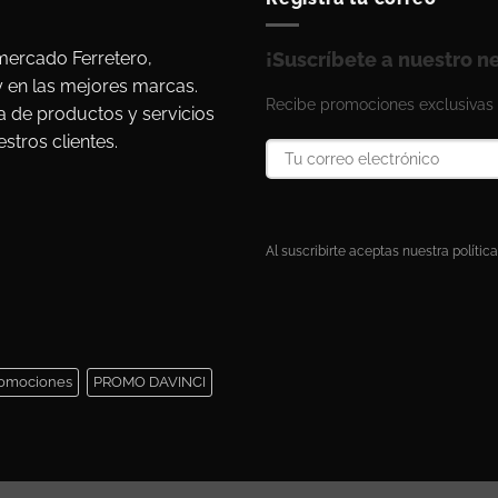
ercado Ferretero,
¡Suscríbete a nuestro n
y en las mejores marcas.
Recibe promociones exclusivas 
a de productos y servicios
stros clientes.
Al suscribirte aceptas nuestra política
omociones
PROMO DAVINCI