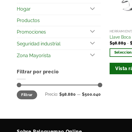
Hogar
Productos
Promociones
HERRAMIENT
Llave Boca
$
98.889
-
Seguridad industrial
Seleccion
Zona Mayorista
Vista r
Filtrar por precio
Precio:
$98.880
—
$500.040
Filtrar
Sobre Paloquemao Online