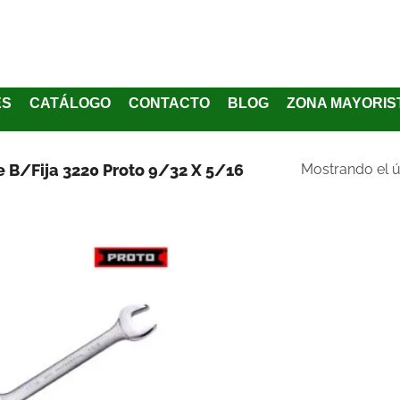
ES
CATÁLOGO
CONTACTO
BLOG
ZONA MAYORIS
e B/Fija 3220 Proto 9/32 X 5/16
Mostrando el ú
Añadir
a la
lista
de
deseos