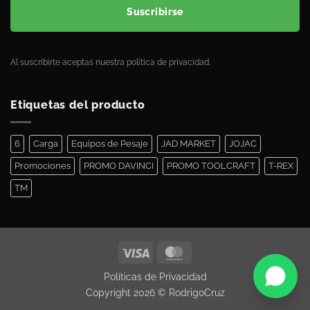
Suscribirse
Al suscribirte aceptas nuestra política de privacidad.
Etiquetas del producto
6
Carga
Equipos de Pesaje
JAD MARKET
JOJAC
Promociones
PROMO DAVINCI
PROMO TOOLCRAFT
T-REX
TM
Políticas de Privacidad
Copyright 2026 ©
RodrigoCruz