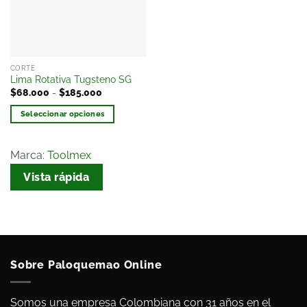
deseos
CORTE
Lima Rotativa Tugsteno SG
$
68.000
-
$
185.000
Seleccionar opciones
Marca:
Toolmex
Vista rápida
Sobre Paloquemao Online
Somos una empresa Colombiana con 31 años en el