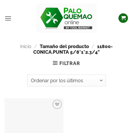
Inicio
/
Tamaño del producto
/
11800-
CONICA.PUNTA 5/8*1*2.3/4"
FILTRAR
Añadir
a la
lista
de