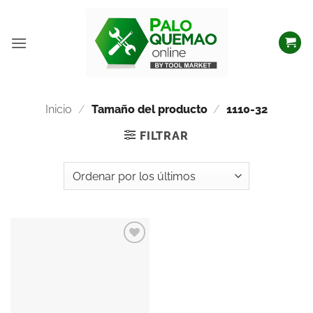
Inicio
/
Tamaño del producto
/
1110-32
FILTRAR
Añadir
a la
lista
de
deseos