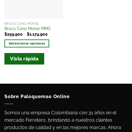
BROCA CONO MORSE
Broca Cono Morse MMS
$
259.900
-
$
1.174.900
Seleccionar opciones
Vista rápida
Sobre Paloquemao Online
Somos una empresa Colombiana con 31 años en el
mercado Ferretero, brindando a nuestros clientes
productos de calidad y en las mejores marcas. Ahora