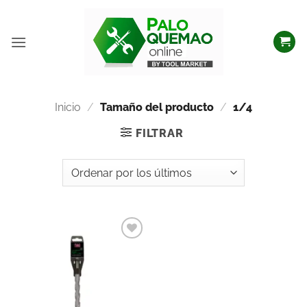
Inicio
/
Tamaño del producto
/
1/4
FILTRAR
Añadir
a la
lista
de
deseos