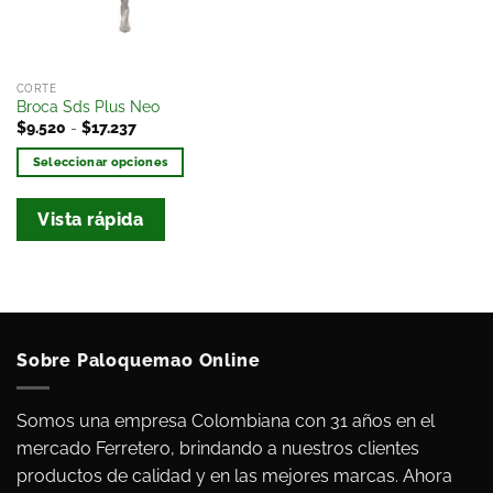
CORTE
Broca Sds Plus Neo
$
9.520
-
$
17.237
Seleccionar opciones
Vista rápida
Sobre Paloquemao Online
Somos una empresa Colombiana con 31 años en el
mercado Ferretero, brindando a nuestros clientes
productos de calidad y en las mejores marcas. Ahora