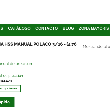
ES
CATÁLOGO
CONTACTO
BLOG
ZONA MAYORIS
IMA HSS MANUAL POLACO 3/16 - (4,76
Mostrando el ú
Añadir
l de precision
a la
341.173
lista
de
ar opciones
deseos
ápida