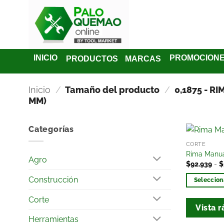
INICIO
PROMOCION
PRODUCTOS
MARCAS
Inicio
/
Tamaño del producto
/
0,1875 - R
MM)
Categorías
CORTE
Rima Manua
Agro
$
92.939
-
$
Construcción
Seleccion
Corte
Vista r
Herramientas