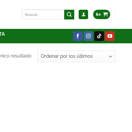
$
0
TA
nico resultado