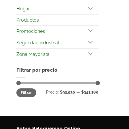
Hogar
Productos
Promociones
Seguridad industrial
Zona Mayorista
Filtrar por precio
Precio:
$92.930
—
$341.180
Filtrar
Sobre Paloquemao Online