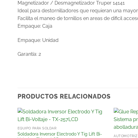
Magnetizador / Desmagnetizador Truper 14141
Ideal para destornilladores que requieran una mayo
Facilita el maneo de tornillos en areas de dificil acce
Empaque: Caja
Empaque: Unidad
Garantía: 2
PRODUCTOS RELACIONADOS
r
Añadir
EQUIPO PARA SOLDAR
a la
Soldadora Inversor Electrodo Y Tig Lift Bi-
AUTOMOTRÍZ
lista