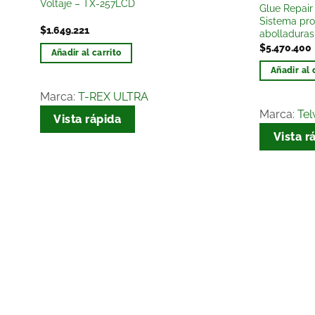
Voltaje – TX-257LCD
Glue Repair
de
Sistema pro
os
deseos
$
1.649.221
abolladuras
$
5.470.400
Añadir al carrito
Añadir al 
Marca:
T-REX ULTRA
Marca:
Tel
Vista rápida
Vista r