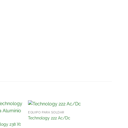
EQUIPO PARA SOLDAR
Añadir
Añadir
Technology 222 Ac/Dc
a la
a la
ogy 238 Xt
lista
lista