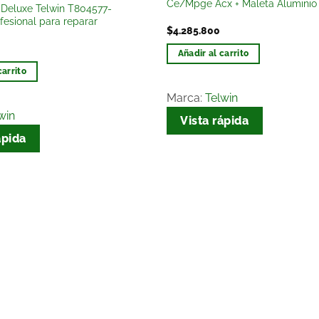
Ce/Mpge Acx + Maleta Aluminio
 Deluxe Telwin T804577-
de
fesional para reparar
deseos
$
4.285.800
Añadir al carrito
carrito
Marca:
Telwin
win
Vista rápida
ápida