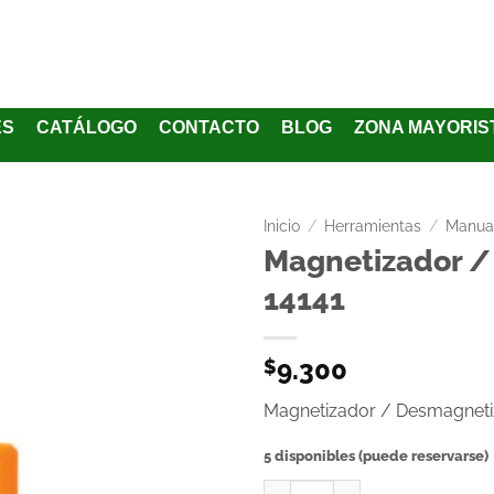
ES
CATÁLOGO
CONTACTO
BLOG
ZONA MAYORIS
Inicio
/
Herramientas
/
Manua
Magnetizador /
Añadir
14141
a la
lista
de
9.300
$
deseos
Magnetizador / Desmagneti
5 disponibles (puede reservarse)