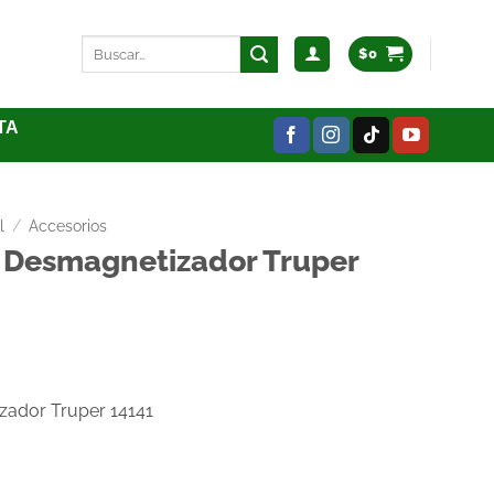
$
0
TA
l
/
Accesorios
 Desmagnetizador Truper
zador Truper 14141