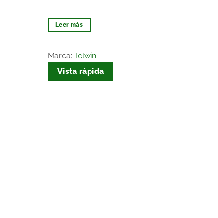
de
de
deseos
deseos
Leer más
Marca:
Telwin
Vista rápida