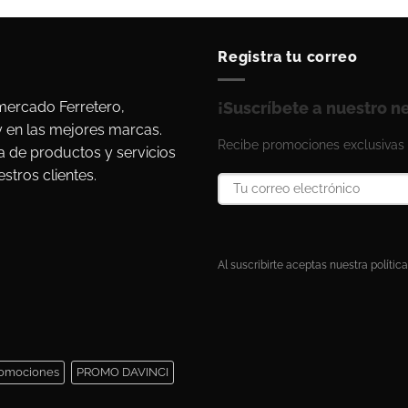
Registra tu correo
ercado Ferretero,
¡Suscríbete a nuestro n
y en las mejores marcas.
Recibe promociones exclusivas 
a de productos y servicios
stros clientes.
Al suscribirte aceptas nuestra política
omociones
PROMO DAVINCI