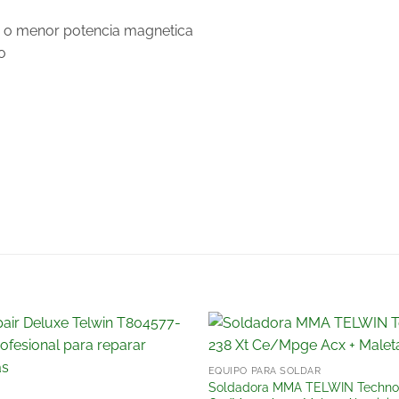
r o menor potencia magnetica
so
Añadir
EQUIPO PARA SOLDAR
a la
Soldadora MMA TELWIN Technol
lista