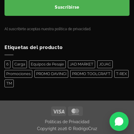
Suscribirse
Al suscribirte aceptas nuestra política de privacidad.
Etiquetas del producto
6
Carga
Equipos de Pesaje
JAD MARKET
JOJAC
Promociones
PROMO DAVINCI
PROMO TOOLCRAFT
T-REX
TM
Políticas de Privacidad
Copyright 2026 ©
RodrigoCruz