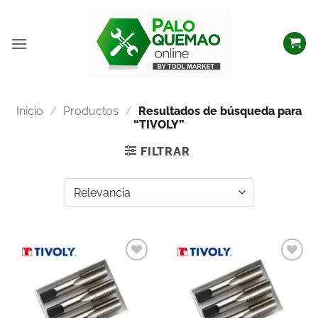
Inicio
/
Productos
/
Resultados de búsqueda para
“TIVOLY”
FILTRAR
Añadir
Añadir
a la
a la
lista
lista
de
de